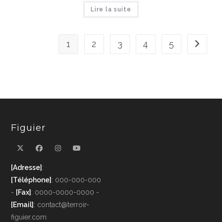
Lire la suite
1
2
3
4
5
Figuier
[Adresse]
:
[Téléphone]
: 000-000-000
-
[Fax]
: 0000-0000-0000 -
[Email]
: contact@terroir-
figuier.com