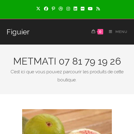
Skip
to
content
Figuier
0
MENU
METMATI 07 81 79 19 26
C’est ici que vous pouvez parcourir les produits de cette
boutique.