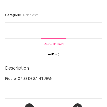
Catégorie :
Non classé
DESCRIPTION
AVIS (0)
Description
Figuier GRISE DE SAINT JEAN
Opens
Opens