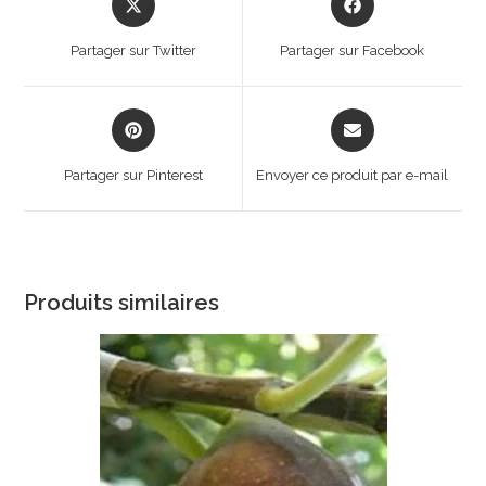
in
in
a
a
Partager sur Twitter
Partager sur Facebook
new
new
window
window
Opens
Opens
in
in
a
a
Partager sur Pinterest
Envoyer ce produit par e-mail
new
new
window
window
Produits similaires