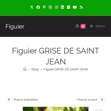
Skip
to
content
Figuier
0
MENU
Figuier GRISE DE SAINT
JEAN
>
Shop
>
Figuier GRISE DE SAINT JEAN
Produit précédent
Produit suivant