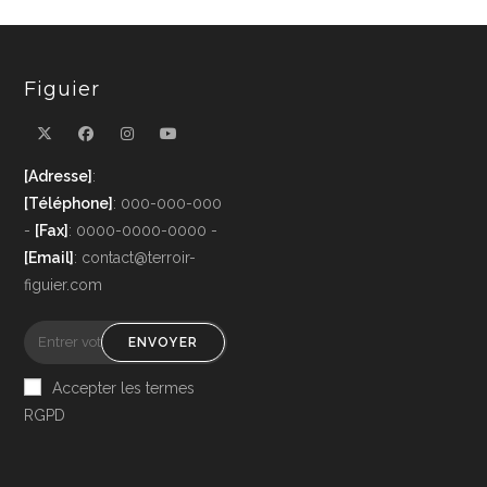
Figuier
[Adresse]
:
[Téléphone]
: 000-000-000
-
[Fax]
: 0000-0000-0000 -
[Email]
: contact@terroir-
figuier.com
ENVOYER
Accepter les termes
RGPD