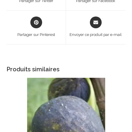
Partager sur Twitter
Partager sur Facebook
new
new
window
window
Opens
Opens
in
in
a
a
Partager sur Pinterest
Envoyer ce produit par e-mail
new
new
window
window
Produits similaires