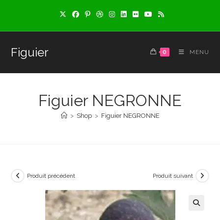
Skip
to
content
Figuier
0
MENU
Figuier NEGRONNE
>
Shop
>
Figuier NEGRONNE
Produit précédent
Produit suivant