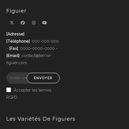
Figuier
[Adresse]
:
[Téléphone]
: 000-000-000
-
[Fax]
: 0000-0000-0000 -
[Email]
: contact@terroir-
figuier.com
ENVOYER
Accepter les termes
RGPD
Les Variétés De Figuiers