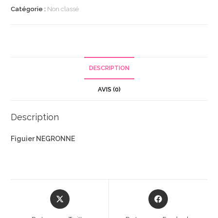
Catégorie :
Non classé
DESCRIPTION
AVIS (0)
Description
Figuier NEGRONNE
Opens
Opens
in
in
a
a