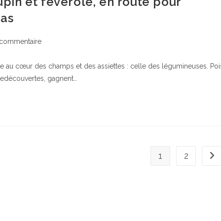
lupin et féverole, en route pour
pas
entaires
 commentaire
le au cœur des champs et des assiettes : celle des légumineuses. Poi
ation :
t redécouvertes, gagnent…
1
2
All