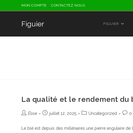
Skip
MON COMPTE
CONTACTEZ NOUS
to
content
Figuier
FIGUIER
La qualité et le rendement du b
Auteur/autrice
Publication
Post
Comm
Élise
juillet 12, 2025
Uncategorized
0
de
publiée :
category:
de
la
la
Le blé est depuis des millénaires une pierre angulaire de l
publication :
public