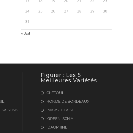
17
18
19
20
21
22
23
24
25
26
27
28
29
30
31
« Juil
Figuier : Les 5
Meilleures Variétés
CHETOUI
IL
RONDE DE BORDEAUX
 SAISONS
MARSEILLAISE
GREEN ISCHIA
DAUPHINE