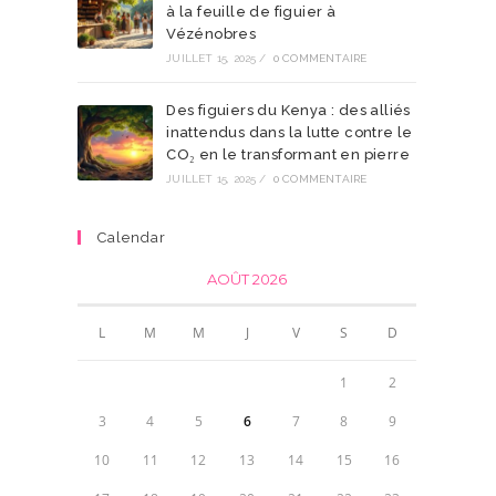
à la feuille de figuier à
Vézénobres
JUILLET 15, 2025
/
0 COMMENTAIRE
Des figuiers du Kenya : des alliés
inattendus dans la lutte contre le
CO₂ en le transformant en pierre
JUILLET 15, 2025
/
0 COMMENTAIRE
Calendar
AOÛT 2026
L
M
M
J
V
S
D
1
2
3
4
5
6
7
8
9
10
11
12
13
14
15
16