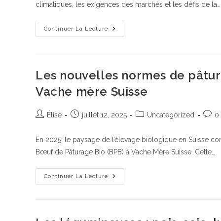
climatiques, les exigences des marchés et les défis de la…
La
Continuer La Lecture
Qualité
Et
Le
Rendement
Du
Blé
Les nouvelles normes de pâtur
:
L’importance
Vache mère Suisse
Des
Localisations
Auteur/autrice
Publication
Post
Comm
Élise
juillet 12, 2025
Uncategorized
0
de
publiée :
category:
de
la
la
En 2025, le paysage de l’élevage biologique en Suisse conn
publication :
public
Bœuf de Pâturage Bio (BPB) à Vache Mère Suisse. Cette…
Les
Continuer La Lecture
Nouvelles
Normes
De
Pâturage
Bio
Pour