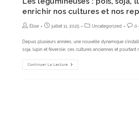
Les légumineuses : pois, soja, 
Les
Bovins
enrichir nos cultures et nos re
Adoptées
Par
Vache
Mère
Auteur/autrice
Publication
Post
Comm
Élise
juillet 11, 2025
Uncategorized
0
Suisse
de
publiée :
category:
de
la
la
Depuis plusieurs années, une nouvelle dynamique s’instal
publication :
public
soja, lupin et féverole, ces cultures anciennes et pourtan
Les
Continuer La Lecture
Légumineuses
:
Pois,
Soja,
Lupin
Et
Féverole,
En
Route
Pour
Enrichir
Nos
Cultures
Et
Nos
Repas