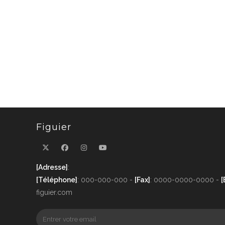
Figuier
[Adresse]
:
[Téléphone]
: 000-000-000 -
[Fax]
: 0000-0000-0000 -
[
figuier.com