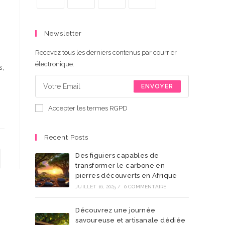
S’ouvre
S’ouvre
S’ouvre
S’ouvre
dans
dans
dans
dans
Newsletter
un
un
un
un
nouvel
nouvel
nouvel
nouvel
Recevez tous les derniers contenus par courrier
électronique.
onglet
onglet
onglet
onglet
s,
ENVOYER
Accepter les termes RGPD
Recent Posts
Des figuiers capables de
er à la page suivante
transformer le carbone en
pierres découverts en Afrique
JUILLET 16, 2025
/
0 COMMENTAIRE
Découvrez une journée
savoureuse et artisanale dédiée