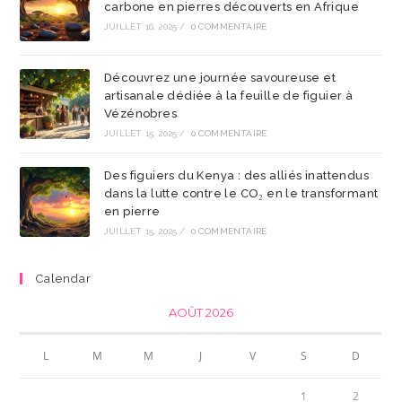
carbone en pierres découverts en Afrique
JUILLET 16, 2025
/
0 COMMENTAIRE
Découvrez une journée savoureuse et
artisanale dédiée à la feuille de figuier à
Vézénobres
JUILLET 15, 2025
/
0 COMMENTAIRE
Des figuiers du Kenya : des alliés inattendus
dans la lutte contre le CO₂ en le transformant
en pierre
JUILLET 15, 2025
/
0 COMMENTAIRE
Calendar
AOÛT 2026
L
M
M
J
V
S
D
1
2