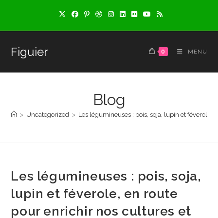
Skip
to
content
Figuier
0
MENU
Blog
>
Uncategorized
>
Les légumineuses : pois, soja, lupin et féverole, 
Les légumineuses : pois, soja,
lupin et féverole, en route
pour enrichir nos cultures et