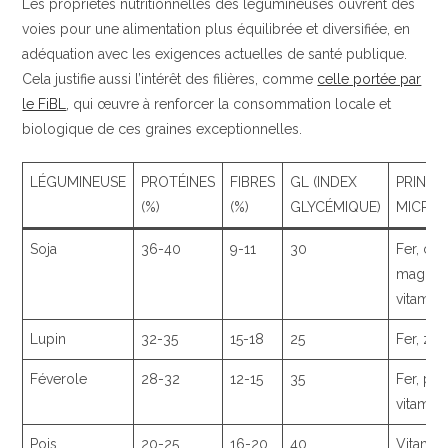
Les propriétés nutritionnelles des légumineuses ouvrent des
voies pour une alimentation plus équilibrée et diversifiée, en
adéquation avec les exigences actuelles de santé publique.
Cela justifie aussi l’intérêt des filières, comme
celle portée par
le FiBL
, qui œuvre à renforcer la consommation locale et
biologique de ces graines exceptionnelles.
LÉGUMINEUSE
PROTÉINES
FIBRES
GL (INDEX
PRINCI
(%)
(%)
GLYCÉMIQUE)
MICRO
Soja
36-40
9-11
30
Fer, cal
magnés
vitamin
Lupin
32-35
15-18
25
Fer, zinc
Féverole
28-32
12-15
35
Fer, po
vitamin
Pois
20-25
16-20
40
Vitamine