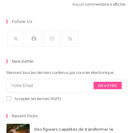
Aucun commentaire à afficher.
Follow Us
S’ouvre
S’ouvre
S’ouvre
S’ouvre
dans
dans
dans
dans
Newsletter
un
un
un
un
nouvel
nouvel
nouvel
nouvel
Recevez tous les derniers contenus par courrier électronique.
onglet
onglet
onglet
onglet
ENVOYER
Accepter les termes RGPD
Recent Posts
Des figuiers capables de transformer le