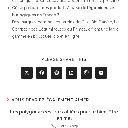
cuit en grain pour les salades, apportant fibres et protéines.
Où se procurer des produits à base de légumineuses
biologiques en France ?
Des marques comme Les Jardins de Gaia, Bio Planète, Le
Comptoir des Légumineuses ou Priméal offrent une large
gamme en boutiques bio et en ligne.
PARTAGER
PLEASE SHARE THIS
CE
CONTENU
Ouvrir
Ouvrir
Ouvrir
Ouvrir
Ouvrir
Ouvrir
dans
dans
dans
dans
dans
dans
une
une
une
une
une
une
autre
autre
autre
autre
autre
autre
fenêtre
fenêtre
fenêtre
fenêtre
fenêtre
fenêtre
VOUS DEVRIEZ ÉGALEMENT AIMER
Les polygonacées : des alliées pour le bien-être
animal
juillet 11, 2025