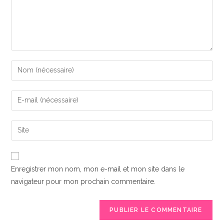
Enter
your
name
Enter
or
your
username
email
Saisir
to
address
l’URL
comment
to
de
comment
votre
Enregistrer mon nom, mon e-mail et mon site dans le
site
navigateur pour mon prochain commentaire.
(facultatif)